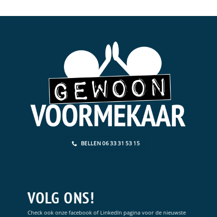
BELLEN 06 33 31 53 15
TESSA@GEWOONVOORMEKAAR.NL
VOLG ONS!
Check ook onze facebook of LinkedIn pagina voor de nieuwste