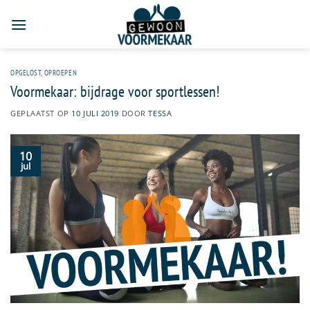
Ga
naar
inhoud
OPGELOST
,
OPROEPEN
Voormekaar: bijdrage voor sportlessen!
GEPLAATST OP
10 JULI 2019
DOOR
TESSA
10
jul